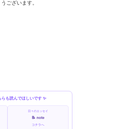
とうございます。
ちらも読んでほしいです ✨
日々のエッセイ
📝 note
コチラへ