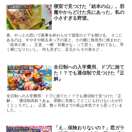
寝室で見つけた「絵本の山」。邪
7人育児のリアル
魔やからどけた先にあった、私の
小さすぎる野望。
夜、やっとの思いで家事を終わらせて寝室のドアを開ける。 そこに
あるのは、すやすや眠る末っ子の姿と、その横に無造作に積まれた
「絵本の束」。 正直、一瞬「邪魔やな」って思う。 疲れてるし、早
く横になりたいし。 何も見ずに、足元からその束をど...
全日制への入学費用、ドブに捨て
7人育児のリアル
た！？でも通信制で見つけた『正
解』
全日制への入学費用、ドブに捨てた！？でも通信制で見つけた「正
解」 「通信制高校？あぁ、受験に失敗してどこにも行けない人が行
くところでしょ」 正直、数ヶ月前までの私は本気でそう思っていま
した。 ...
「え…保険おりないの？」窓ガラ
7人育児のリアル