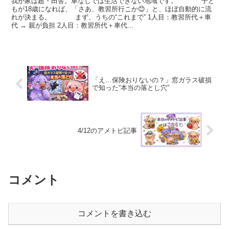
我が家は超・田舎。車なしでは生活できない地域です。 子ど
もが18歳になれば、「さあ、教習所行こか😊」と、ほぼ自動的に流
れが決まる。 まず、うちの“これまで” 1人目：教習所代＋車
代 → 親が負担 2人目：教習所代＋車代...
「え…保険おりないの？」窓ガラス破損
で知った“本当の落とし穴”
4/12のアメトピ記事
コメント
コメントを書き込む