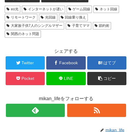
eo光
インターネットが遅い
ゲーム回線
ネット回線
リモートワーク
光回線
回線乗り換え
大家族子供7人のシングルマザー
子育てママ
節約術
関西のネット問題
シェアする
Twitter
Facebook
はてブ
Pocket
LINE
コピー
mikan_lifeをフォローする
mikan_life