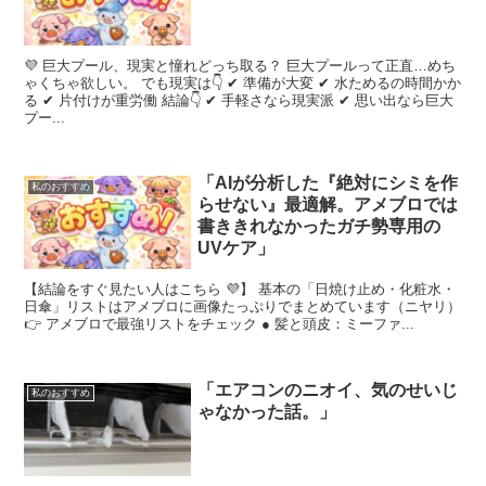
💜 巨大プール、現実と憧れどっち取る？ 巨大プールって正直…めち
ゃくちゃ欲しい。 でも現実は👇 ✔ 準備が大変 ✔ 水ためるの時間かか
る ✔ 片付けが重労働 結論👇 ✔ 手軽さなら現実派 ✔ 思い出なら巨大
プー...
​「AIが分析した『絶対にシミを作
私のおすすめ
らせない』最適解。アメブロでは
書ききれなかったガチ勢専用の
UVケア」
【結論をすぐ見たい人はこちら 💜】 基本の「日焼け止め・化粧水・
日傘」リストはアメブロに画像たっぷりでまとめています（ニヤリ）
👉 アメブロで最強リストをチェック ● 髪と頭皮：ミーファ...
「エアコンのニオイ、気のせいじ
私のおすすめ
ゃなかった話。」