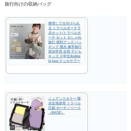
旅行向けの収納バッグ
整理して仕分けられ
る トラベルポーチ 5
点セット/トラベルポ
ーチ セット おしゃれ
旅行 便利グッズ パッ
キング 撥水 修学旅行
宿泊学習 合宿 子ども
キッズ 小学生/kukka
ja puu クッカヤプー
ニュアンスカラー 撥
水生地使用 トラベル
圧縮 ポーチ／ベース
（BASE）