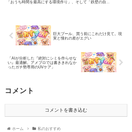
「おうち時間を最高にする環境作り」、そして「鉄壁の自...
巨大プール、買う前にこれだけ見て。現
実と憧れの差がエグい
​「AIが分析した『絶対にシミを作らせな
い』最適解。アメブロでは書ききれなか
ったガチ勢専用のUVケア」
コメント
コメントを書き込む
ホーム
私のおすすめ