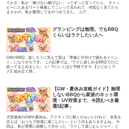
てかさ、私が「稼げない稼げない」ってずっと言ってたら、 チャッ
ピーにとあるワード検索してこいって言われて、何気なく見てたら
まさかの、私が愛用してるやつ出てきた。 ユア...
グランピングは無理。でもBBQ
私のおすすめ
くらいはラクしたい人へ
GWのBBQ、楽しそうに見えて実は「準備と片付けで疲れるイベン
ト」になりがちです。 この記事では、“ラクに楽しめるBBQ”だけに
絞ってまとめました。 👉 下にいくほど手軽です※ 【とにかくラ
ク】組み立て簡...
【GW・夏休み攻略ガイド】無理
私のおすすめ
しないBBQから家派のネット環
境・UV対策まで、今読むべき厳
選5記事」
大型連休のGWや夏休み。アクティブに動くのもいいけれど、本音を
言えば「おうちで快適に過ごしたい」という日もありますよね。 今
回は、私が実際に経験して分かった「ラクして楽しむレジャー」と