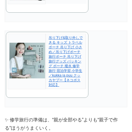
吊り下げ&取り外しで
きる キッズ トラベル
ポーチ 吊り下げ 小さ
め／吊り下げポーチ
旅行ポーチ 吊り下げ
旅行グッズ パッキン
グ ポーチ 撥水 修学
旅行 宿泊学習 小学生
／kukka ja puu クッ
カヤプー【ネコポス
対応】
✨ 修学旅行の準備は、“親が全部やる”よりも“親子で作
る”ほうがうまくいく。