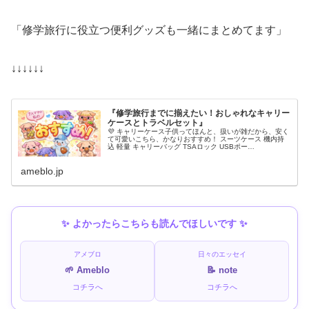
「修学旅行に役立つ便利グッズも一緒にまとめてます」
↓↓↓↓↓↓
『修学旅行までに揃えたい！おしゃれなキャリー
ケースとトラベルセット』
💜 キャリーケース子供ってほんと、扱いが雑だから、安く
て可愛いこちら、かなりおすすめ！ スーツケース 機内持
込 軽量 キャリーバッグ TSAロック USBポー…
ameblo.jp
✨ よかったらこちらも読んでほしいです ✨
アメブロ
日々のエッセイ
🌱 Ameblo
📝 note
コチラへ
コチラへ