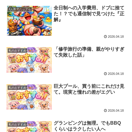
全日制への入学費用、ドブに捨て
7人育児のリアル
た！？でも通信制で見つけた『正
解』
2026.04.18
「修学旅行の準備、親がやりすぎ
私のおすすめ
て失敗した話」
2026.04.18
巨大プール、買う前にこれだけ見
私のおすすめ
て。現実と憧れの差がエグい
2026.04.18
グランピングは無理。でもBBQ
私のおすすめ
くらいはラクしたい人へ