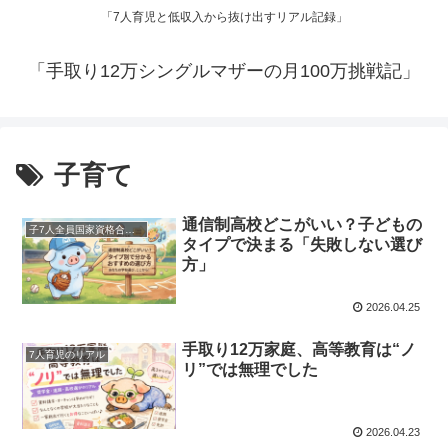
「7人育児と低収入から抜け出すリアル記録」
「手取り12万シングルマザーの月100万挑戦記」
子育て
通信制高校どこがいい？子どもの
子7人全員国家資格合格までのあれこれ
タイプで決まる「失敗しない選び
方」
2026.04.25
手取り12万家庭、高等教育は“ノ
7人育児のリアル
リ”では無理でした
2026.04.23