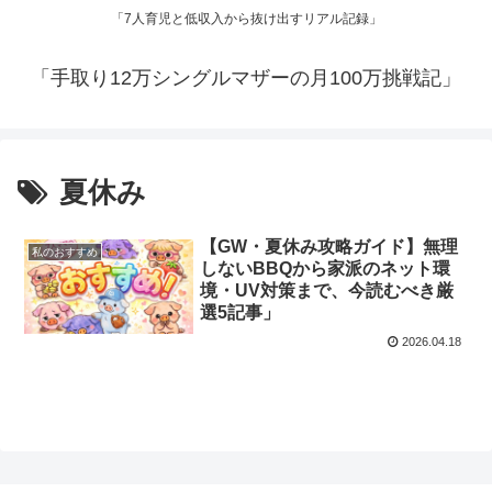
「7人育児と低収入から抜け出すリアル記録」
「手取り12万シングルマザーの月100万挑戦記」
夏休み
【GW・夏休み攻略ガイド】無理
私のおすすめ
しないBBQから家派のネット環
境・UV対策まで、今読むべき厳
選5記事」
2026.04.18