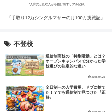
「7人育児と低収入から抜け出すリアル記録」
「手取り12万シングルマザーの月100万挑戦記」
不登校
通信制高校の「特別活動」とは？
子7人全員国家資格合格までのあれこれ
オープンキャンパスで分かった学
校選びの決定的な違い
2026.04.25
全日制への入学費用、ドブに捨て
7人育児のリアル
た！？でも通信制で見つけた『正
解』
2026.04.18