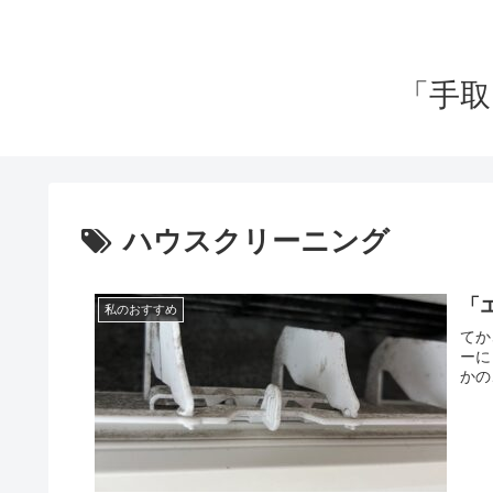
「手取
ハウスクリーニング
「
私のおすすめ
てか
ーに
かの