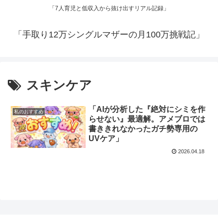
「7人育児と低収入から抜け出すリアル記録」
「手取り12万シングルマザーの月100万挑戦記」
スキンケア
​「AIが分析した『絶対にシミを作
私のおすすめ
らせない』最適解。アメブロでは
書ききれなかったガチ勢専用の
UVケア」
2026.04.18