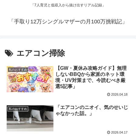
「7人育児と低収入から抜け出すリアル記録」
「手取り12万シングルマザーの月100万挑戦記」
エアコン掃除
【GW・夏休み攻略ガイド】無理
私のおすすめ
しないBBQから家派のネット環
境・UV対策まで、今読むべき厳
選5記事」
2026.04.18
「エアコンのニオイ、気のせいじ
私のおすすめ
ゃなかった話。」
2026.04.17